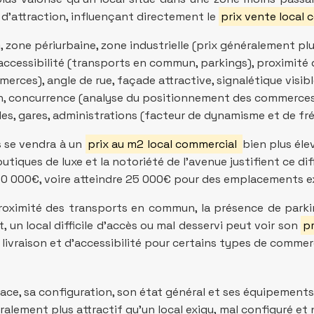
 d’attraction, influençant directement le
prix vente local
, zone périurbaine, zone industrielle (prix généralement plus
, accessibilité (transports en commun, parkings), proximité 
merces), angle de rue, façade attractive, signalétique visibl
on, concurrence (analyse du positionnement des commerces 
es, gares, administrations (facteur de dynamisme et de fr
s se vendra à un
prix au m2 local commercial
bien plus éle
boutiques de luxe et la notoriété de l’avenue justifient ce di
20 000€, voire atteindre 25 000€ pour des emplacements e
proximité des transports en commun, la présence de parking
t, un local difficile d’accès ou mal desservi peut voir son
pr
livraison et d’accessibilité pour certains types de commer
urface, sa configuration, son état général et ses équipemen
éralement plus attractif qu’un local exigu, mal configuré e