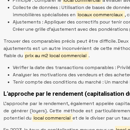
Principe : Comparer le
local commercial
à évaluer av
Collecte de données : Utilisation de bases de donnée
immobilières spécialisées en
locaux commerciaux
, 
Ajustements : Appliquer des correctifs pour tenir c
Créer une grille d’ajustement avec des pondérations
Trouver des comparables précis peut être difficile. Deux
ajustements est un autre inconvénient de cette méthode
fiable du
prix au m2 local commercial
.
Vérifier la date des transactions comparables : Privil
Analyser les motivations des vendeurs et des acheteur
Tenir compte des conditions du marché : Un marché ha
L’approche par le rendement (capitalisation 
L’approche par le rendement, également appelée capitali
de générer (loyers). Cette méthode est particulièreme
potentiel du
local commercial
et de le diviser par un tau
En 2023, le taux de capitalisation moyen pour un
local