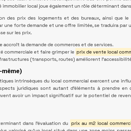
é immobilier local joue également un rôle déterminant dans
tion des prix des logements et des bureaux, ainsi que 
 par une forte demande et une offre limitée, se traduira pa
e sur les prix.
e accroît la demande de commerces et de services.
ité commerciale et faire grimper le
prix de vente local com
astructures (transports, routes) améliorent l’accessibilité 
ui-même)
tiques intrinsèques du local commercial exercent une infl
 aspects juridiques sont autant d’éléments à prendre en
uvent avoir un impact significatif sur le potentiel de reve
terminant dans l’évaluation du
prix au m2 local commerc
plus valorisé qu’un local situé dans une zone moins passa