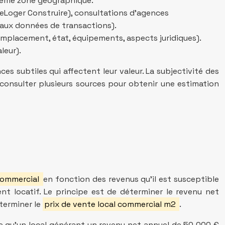
 même zone géographique.
SeLoger Construire), consultations d’agences
 aux données de transactions).
emplacement, état, équipements, aspects juridiques).
leur).
s subtiles qui affectent leur valeur. La subjectivité des
consulter plusieurs sources pour obtenir une estimation
 commercial
en fonction des revenus qu’il est susceptible
t locatif. Le principe est de déterminer le revenu net
éterminer le
prix de vente local commercial m2
.
fie qu’un local générant un revenu net annuel de 50 000 €