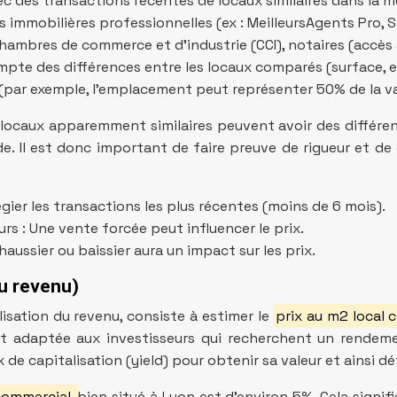
ec des transactions récentes de locaux similaires dans la
s immobilières professionnelles (ex : MeilleursAgents Pro, 
chambres de commerce et d’industrie (CCI), notaires (accès
ompte des différences entre les locaux comparés (surface, 
 (par exemple, l’emplacement peut représenter 50% de la va
 locaux apparemment similaires peuvent avoir des différence
. Il est donc important de faire preuve de rigueur et de 
égier les transactions les plus récentes (moins de 6 mois).
s : Une vente forcée peut influencer le prix.
ussier ou baissier aura un impact sur les prix.
du revenu)
sation du revenu, consiste à estimer le
prix au m2 local
nt adaptée aux investisseurs qui recherchent un rendemen
x de capitalisation (yield) pour obtenir sa valeur et ainsi d
 commercial
bien situé à Lyon est d’environ 5%. Cela signi