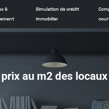
ux &
Simulation de crédit
Comp
cement
immobilier
cour
u prix au m2 des locau