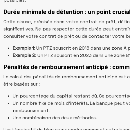
possibles.
Durée minimale de détention : un point crucia
Cette clause, précisée dans votre contrat de prêt, défi
significatives. Ne pas respecter cette durée peut entraîn
consulter votre contrat de prêt ou de contacter votre b
Exemple 1:
Un PTZ souscrit en 2018 dans une zone A p
Exemple 2:
Un PTZ souscrit en 2023 dans une zone B1 
Pénalités de remboursement anticipé : comme
Le calcul des pénalités de remboursement anticipé est cru
être basées sur :
Un pourcentage du capital restant dû. Ce pourcenta
Un nombre fixe de mois d’intérêts. La banque peut vo
remboursement.
Une combinaison des deux méthodes.
Il est impératif de bien comprendre comment votre banqu