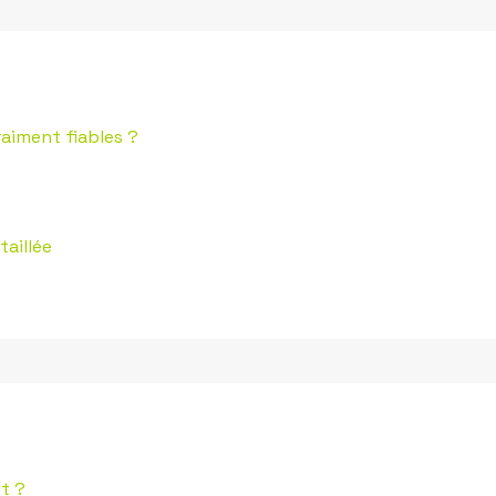
raiment fiables ?
taillée
t ?