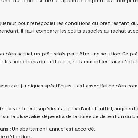
. Une étude précise de sa capacité d’emprunt est indispens
uéreur pour renégocier les conditions du prêt restant dû.
endant, il faut comparer les coûts associés au rachat avec
n bien actuel, un prêt relais peut être une solution. Ce p
r les conditions du prêt relais, notamment les taux d’intérêt
caux et juridiques spécifiques. Il est essentiel de bien co
prix de vente est supérieur au prix d’achat initial, augment
l sur la plus-value dépendra de la durée de détention du bi
ans :
Un abattement annuel est accordé.
de détention.