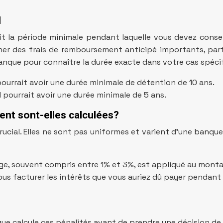
l
nit la période minimale pendant laquelle vous devez conse
er des frais de remboursement anticipé importants, parfois
anque pour connaître la durée exacte dans votre cas spécif
ourrait avoir une durée minimale de détention de 10 ans.
pourrait avoir une durée minimale de 5 ans.
nt sont-elles calculées?
cial. Elles ne sont pas uniformes et varient d’une banque 
ge, souvent compris entre 1% et 3%, est appliqué au monta
us facturer les intérêts que vous auriez dû payer pendant 
e calcule ces pénalités avant de prendre une décision de