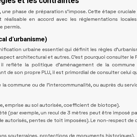
gles et les contraintes
e phase de préparation s’impose. Cette étape cruciale vo
t réalisable en accord avec les réglementations locales
de permis.
cal d’urbanisme)
fication urbaine essentiel qui définit les règles d’urbanis
 d’aspect architectural et autres. C’est pourquoi consulter 
, il reflète la politique d’aménagement de la commune
de son propre PLU, il est primordial de consulter celui qu
de la commune ou de l’intercommunalité, ou auprès du servic
, emprise au sol autorisée, coefficient de biotope).
été (par exemple, un recul de 3 mètres peut être imposé par
de autorisés, pentes de toit imposées). Le non-respect de
ions souterraines, protections de monuments historiques).