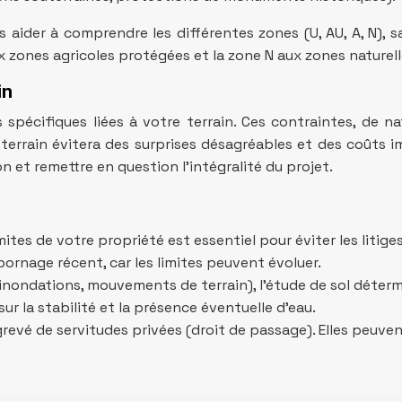
 aider à comprendre les différentes zones (U, AU, A, N), 
ux zones agricoles protégées et la zone N aux zones naturell
in
es spécifiques liées à votre terrain. Ces contraintes, de n
 terrain évitera des surprises désagréables et des coûts i
 et remettre en question l’intégralité du projet.
ites de votre propriété est essentiel pour éviter les litige
bornage récent, car les limites peuvent évoluer.
(inondations, mouvements de terrain), l’étude de sol déterm
ur la stabilité et la présence éventuelle d’eau.
 grevé de servitudes privées (droit de passage). Elles peuven